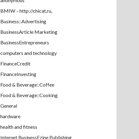
anonymous
BMIW – http://chicat.ru,
Business::Advertising
BusinessArticle Marketing
BusinessEntrepreneurs
computers and technology
FinanceCredit
FinanceInvesting
Food & Beverage::Coffee
Food & Beverage::Cooking
General
hardware
health and fitness
Internet BusinessEzine Publishing