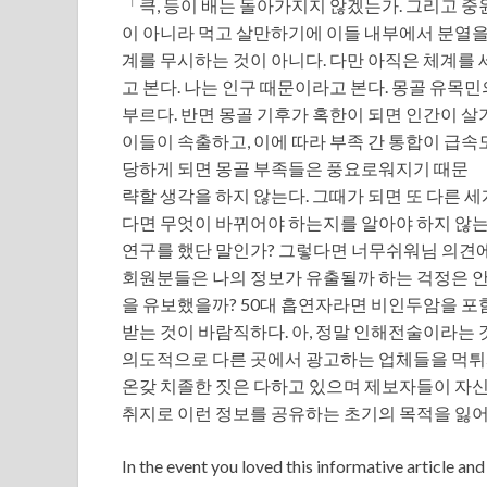
「큭, 등이 배는 돌아가지지 않겠는가. 그리고 
이 아니라 먹고 살만하기에 이들 내부에서 분열을
계를 무시하는 것이 아니다. 다만 아직은 체계를 
고 본다. 나는 인구 때문이라고 본다. 몽골 유목
부르다. 반면 몽골 기후가 혹한이 되면 인간이 
이들이 속출하고, 이에 따라 부족 간 통합이 급속
당하게 되면 몽골 부족들은 풍요로워지기 때문
략할 생각을 하지 않는다. 그때가 되면 또 다른 
다면 무엇이 바뀌어야 하는지를 알아야 하지 않는
연구를 했단 말인가? 그렇다면 너무쉬워님 의견
회원분들은 나의 정보가 유출될까 하는 걱정은 안
을 유보했을까? 50대 흡연자라면 비인두암을 포
받는 것이 바람직하다. 아, 정말 인해전술이라는 
의도적으로 다른 곳에서 광고하는 업체들을 먹튀
온갖 치졸한 짓은 다하고 있으며 제보자들이 자신
취지로 이런 정보를 공유하는 초기의 목적을 잃어
In the event you loved this informative article an