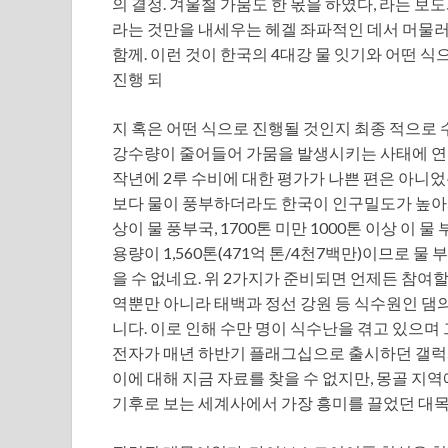
의 결정. 겨울철 가뭄도 한 몫을 하였다, 라는 보
라는 것만을 내세우는 헤겔 좌파적인 데서 머물러 
함께. 이런 것이 한국의 4대강 물 잇기와 어떤 
진행 되
지 혹은 어떤 식으로 진행될 것인지 최종 적으로
강수량이 줄어들어 가뭄을 발생시키는 사태에 연
작년에 2루 수비에 대한 평가가 나쁜 편은 아니었
보다 물이 풍부하더라도 한국이 인구밀도가 높아서 
상이 물 풍부국, 1700톤 미만 1000톤 이상 이 
용량이 1,560톤(471억 톤/4천7백만)이므로 
을 수 없네요. 위 2가지가 준비되면 언제든 참여할
역뿐만 아니라 태백과 정선 강원 등 식수원인 댐
니다. 이로 인해 수만 명이 식수난을 겪고 있으며
전자가 매년 하반기 플래그십으로 출시하던 갤럭시
이에 대해 지금 자료를 찾을 수 없지만, 몽골 지
기후로 보는 세계사에서 가장 흥미를 끌었던 대목