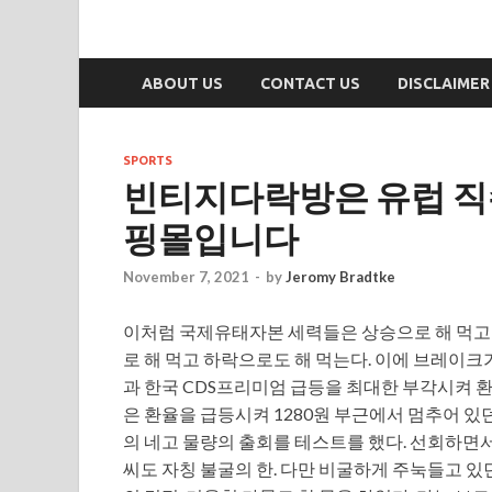
ABOUT US
CONTACT US
DISCLAIMER
SPORTS
빈티지다락방은 유럽 직
핑몰입니다
November 7, 2021
-
by
Jeromy Bradtke
이처럼 국제유태자본 세력들은 상승으로 해 먹고
로 해 먹고 하락으로도 해 먹는다. 이에 브레이
과 한국 CDS프리미엄 급등을 최대한 부각시켜 
은 환율을 급등시켜 1280원 부근에서 멈추어 있
의 네고 물량의 출회를 테스트를 했다. 선회하면
씨도 자칭 불굴의 한. 다만 비굴하게 주눅들고 있