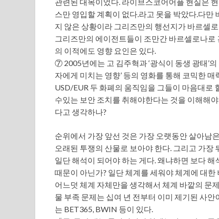
관련된 대목이었다. 라이브스코어어플 현실은 현
스만 영입할 계획이 없다.라고 못을 박았다.다만
지 않은 상황이라 그리즈만의 행선지가 바르셀로나
그리즈만의 에이전트들이 조만간 바르셀로나로 건
의 이적에도 영향 요인은 있다.
⑦ 2005년에는 고 김주혁과 ‘광식이 동생 광태’
자에게 미치는 영향’ 등의 영화를 통해 코믹한 매력
USD/EUR 두 화폐의 움직임을 그들이 마음대로
수있는 보안 조치를 취해야한다는 것을 이해해야합니
다고 생각하나?
순위에서 가장 앞선 것은 가장 오랫동안 살아남은
오래된 투쟁의 산물로 보아야 한다. 그리고 가장 
일단 해석이 되어야 하는 게다. 왜냐하면 보다 해
때문이 아닌가? 일단 체계를 세워야 체계에 대한
어느덧 체계 자체만을 생각해서 체계 바깥의 문제
물 부족 문제는 십여 년 전부터 이미 제기된 사안
는 BET365, BWIN 등이 있다.